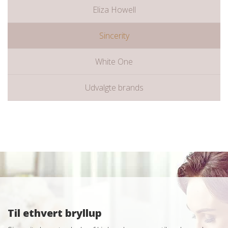
Eliza Howell
Sincerity
White One
Udvalgte brands
Til ethvert bryllup