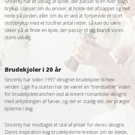
Sincerity har et udvalg af kjoler, der passer til en hver slags
bryllup. Uanset om du ønsker at holde det afslappet og helt
nede på jorden, eller om du er ved at forberede et stort
slotsbryllup med et tocifret antal retter, så kan du være
sikker på at finde en kjole, der passer til dig, blandt vores
store udvalg.
Brudekjoler i 20 år
Sincerity har siden 1997 designet brudekjoler til hele
verden. Lige fra starten har de været en ”trendsetter” inden
for brudekjolebranchen ved at kreere romantiske designs
med antydningen af farver, og det er stadig det, der præger
kjolerne i dag.
Sincerity har modtaget et utal af priser for deres designs.
Deres inspiration bag brudekjolerne kredser om de bløde,