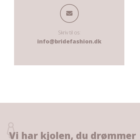
Skriv til os:
info@bridefashion.dk
Vi har kjolen, du drømmer