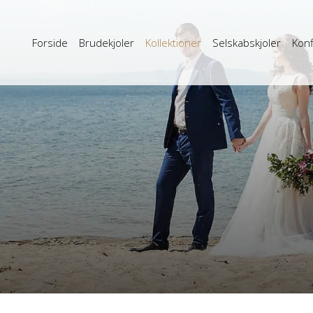
Forside
Brudekjoler
Kollektioner
Selskabskjoler
Konf