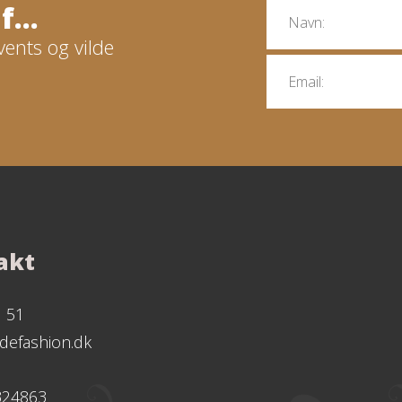
...
vents og vilde
akt
1 51
defashion.dk
324863