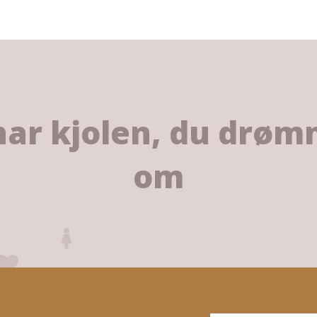
har kjolen, du drø
om