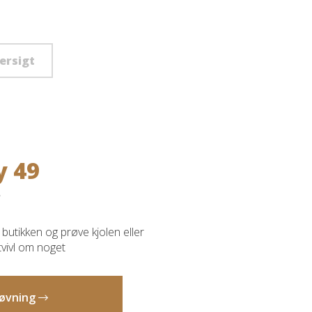
versigt
y 49
butikken og prøve kjolen eller
 tvivl om noget
prøvning