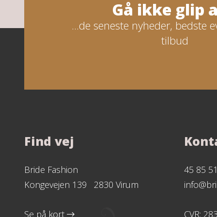
Gå ikke glip af
...de seneste nyheder, bedste e
tilbud
Find vej
Kont
Bride Fashion
45 85 5
Kongevejen 139 2830 Virum
info@bri
Se på kort
CVR: 28