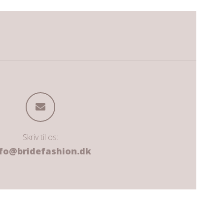
Skriv til os:
fo@bridefashion.dk