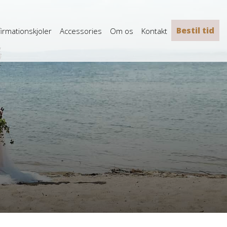
Bestil tid
irmationskjoler
Accessories
Om os
Kontakt