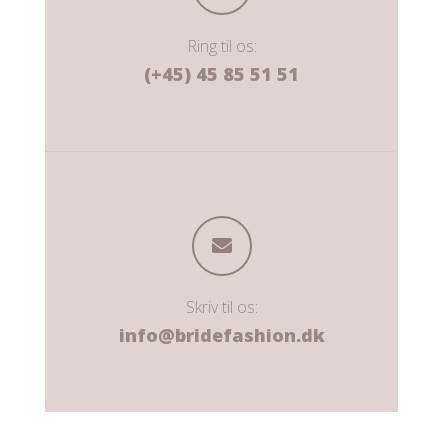
Ring til os:
(+45) 45 85 51 51
Skriv til os:
info@bridefashion.dk