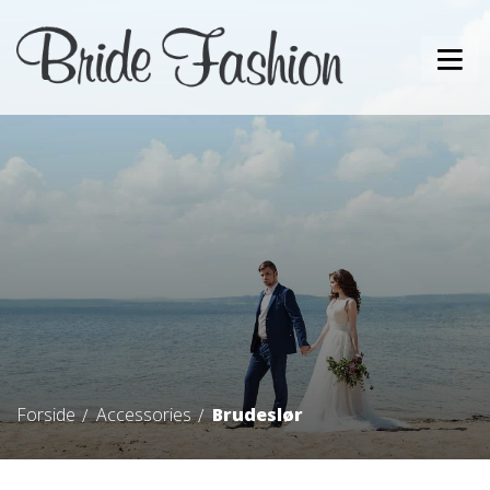
Forside
Accessories
Brudeslør