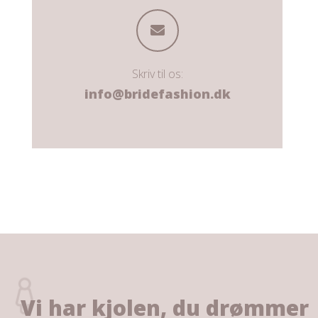
Skriv til os:
info@bridefashion.dk
Vi har kjolen, du drømmer