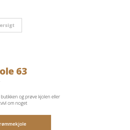
versigt
ole 63
butikken og prøve kjolen eller
 tvivl om noget
 drømmekjole