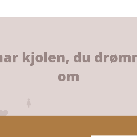
har kjolen, du drø
om