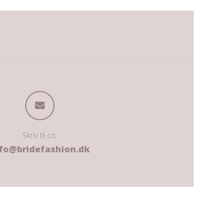
Skriv til os:
fo@bridefashion.dk