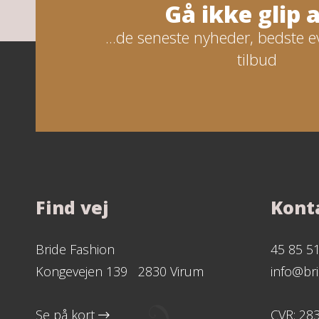
Gå ikke glip af
...de seneste nyheder, bedste e
tilbud
Find vej
Kont
Bride Fashion
45 85 5
Kongevejen 139 2830 Virum
info@bri
Se på kort
CVR: 28