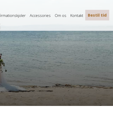
Bestil tid
irmationskjoler
Accessories
Om os
Kontakt