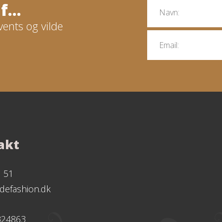
...
vents og vilde
akt
1 51
defashion.dk
324863