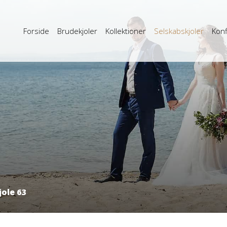
Forside
Brudekjoler
Kollektioner
Selskabskjoler
Konf
ole 63