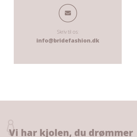
Skriv til os:
info@bridefashion.dk
Vi har kjolen, du drømmer