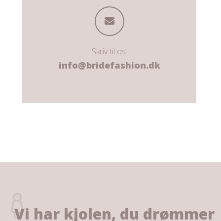
Skriv til os:
info@bridefashion.dk
Vi har kjolen, du drømmer