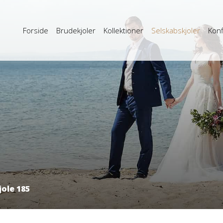
Forside
Brudekjoler
Kollektioner
Selskabskjoler
Konf
ole 185