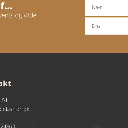
...
vents og vilde
akt
1 51
defashion.dk
324863