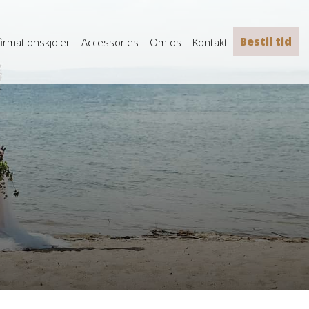
Bestil tid
irmationskjoler
Accessories
Om os
Kontakt