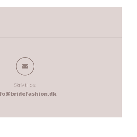
Skriv til os:
fo@bridefashion.dk