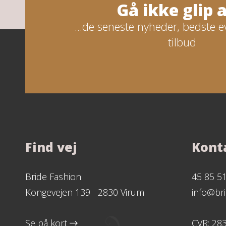
Gå ikke glip af
...de seneste nyheder, bedste e
tilbud
Find vej
Kont
Bride Fashion
45 85 5
Kongevejen 139 2830 Virum
info@bri
Se på kort
CVR: 28