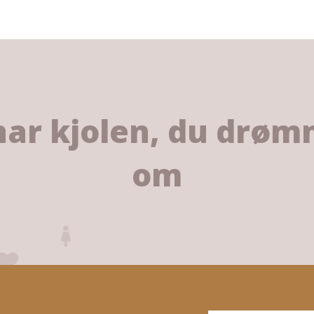
har kjolen, du drø
om