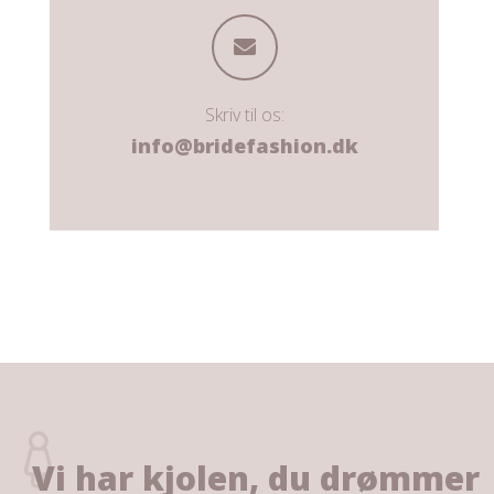
Skriv til os:
info@bridefashion.dk
Vi har kjolen, du drømmer