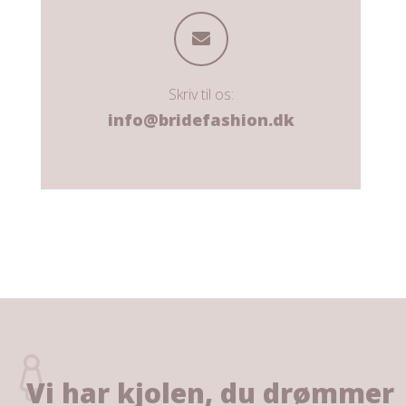
Skriv til os:
info@bridefashion.dk
Vi har kjolen, du drømmer