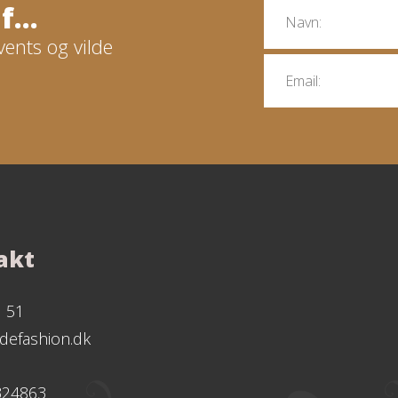
...
vents og vilde
akt
1 51
defashion.dk
324863