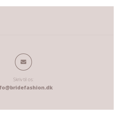
Skriv til os:
fo@bridefashion.dk