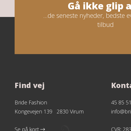
Gå ikke glip af
...de seneste nyheder, bedste e
tilbud
Find vej
Kont
Bride Fashion
45 85 5
Kongevejen 139 2830 Virum
info@bri
Se på kort
CVR: 28