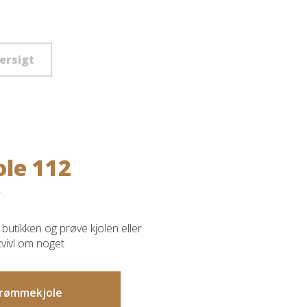
versigt
ole 112
butikken og prøve kjolen eller
 tvivl om noget
 drømmekjole