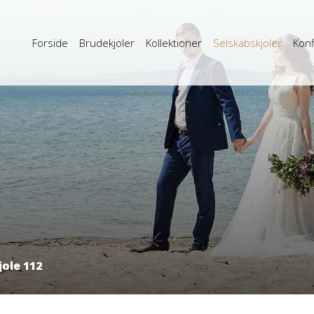
Forside
Brudekjoler
Kollektioner
Selskabskjoler
Konf
ole 112