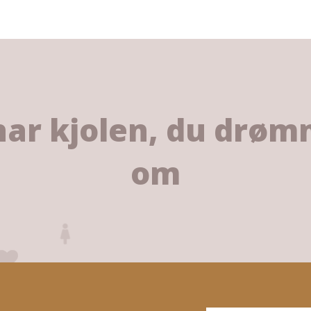
har kjolen, du drø
om