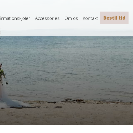
Bestil tid
irmationskjoler
Accessories
Om os
Kontakt