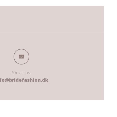
Skriv til os:
fo@bridefashion.dk