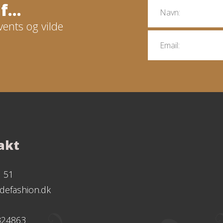
...
vents og vilde
akt
1 51
defashion.dk
324863