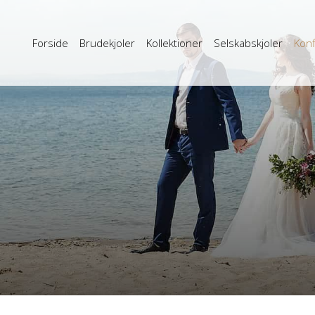
Forside
Brudekjoler
Kollektioner
Selskabskjoler
Konf