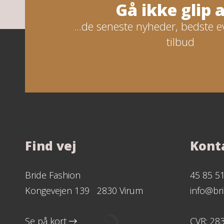
Gå ikke glip af
...de seneste nyheder, bedste e
tilbud
Find vej
Kont
Bride Fashion
45 85 5
Kongevejen 139 2830 Virum
info@bri
Se på kort
CVR: 28