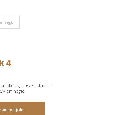
versigt
k 4
butikken og prøve kjolen eller
 tvivl om noget
 drømmekjole