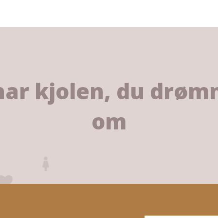
har kjolen, du drø
om