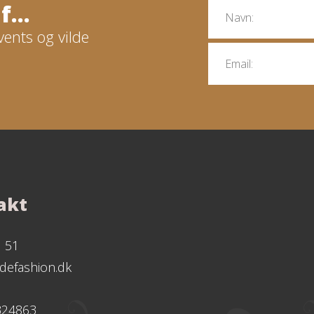
...
vents og vilde
akt
1 51
defashion.dk
324863