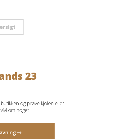
versigt
ands 23
butikken og prøve kjolen eller
 tvivl om noget
prøvning