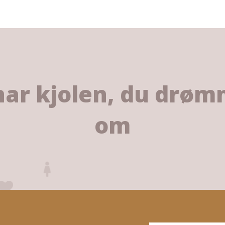
har kjolen, du drø
om