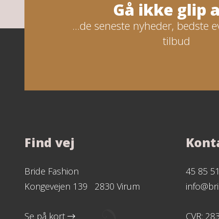
Gå ikke glip af
...de seneste nyheder, bedste e
tilbud
Find vej
Kont
Bride Fashion
45 85 5
Kongevejen 139 2830 Virum
info@bri
Se på kort
CVR: 28