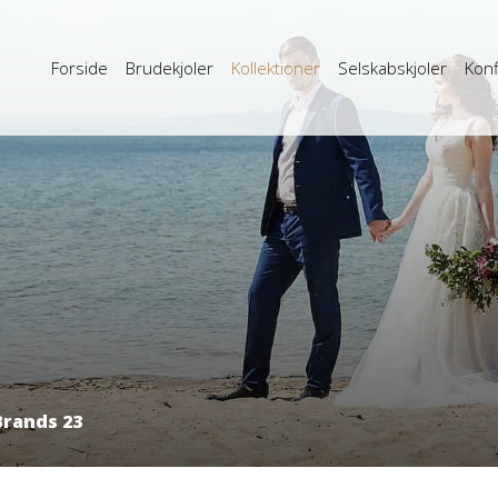
Forside
Brudekjoler
Kollektioner
Selskabskjoler
Konf
Brands 23