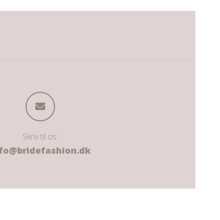
Skriv til os:
fo@bridefashion.dk