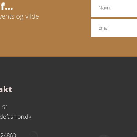
...
vents og vilde
akt
1 51
defashion.dk
324863