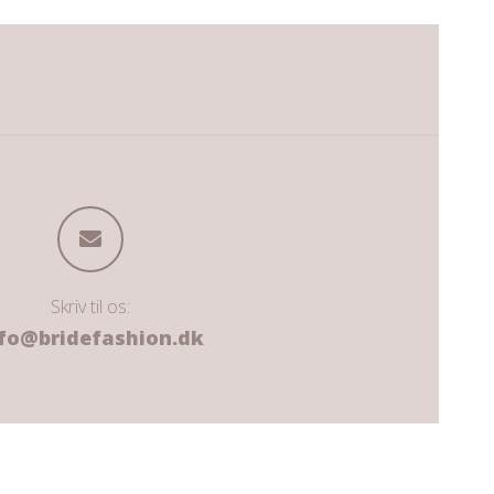
Skriv til os:
fo@bridefashion.dk