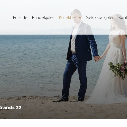
Forside
Brudekjoler
Kollektioner
Selskabskjoler
Konf
Brands 22