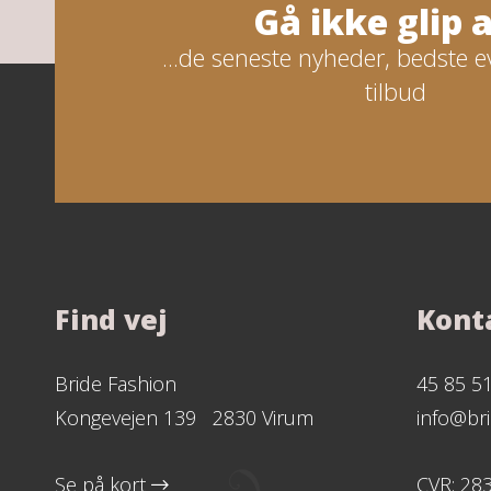
Gå ikke glip af
...de seneste nyheder, bedste e
tilbud
Find vej
Kont
Bride Fashion
45 85 5
Kongevejen 139 2830 Virum
info@bri
Se på kort
CVR: 28