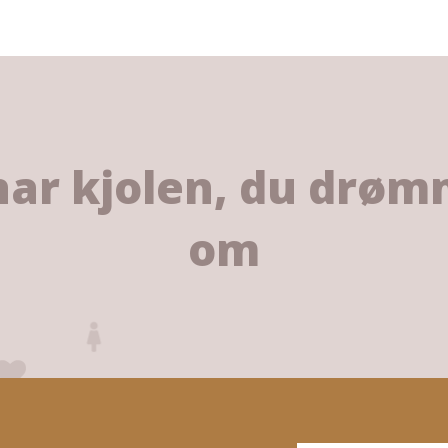
har kjolen, du drø
om