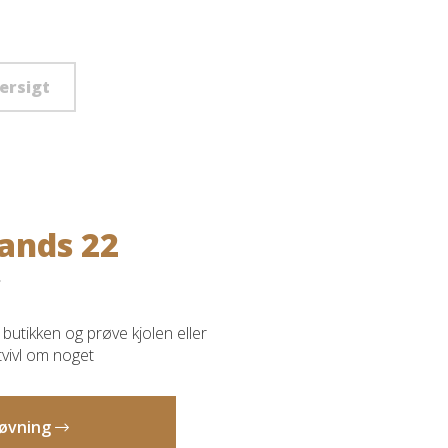
versigt
ands 22
butikken og prøve kjolen eller
 tvivl om noget
prøvning