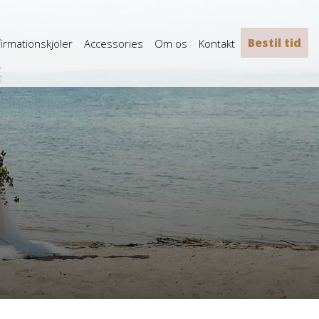
Bestil tid
irmationskjoler
Accessories
Om os
Kontakt