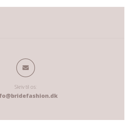
Skriv til os:
fo@bridefashion.dk