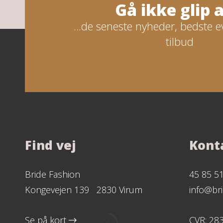
Gå ikke glip af
...de seneste nyheder, bedste e
tilbud
Find vej
Kont
Bride Fashion
45 85 5
Kongevejen 139 2830 Virum
info@bri
Se på kort
CVR: 28