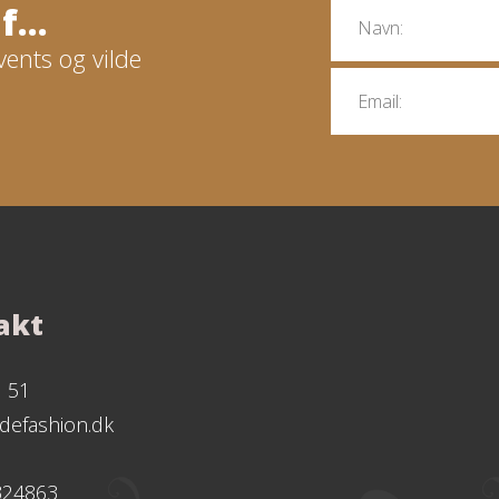
...
vents og vilde
akt
1 51
defashion.dk
324863