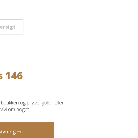
versigt
s 146
butikken og prøve kjolen eller
 tvivl om noget
prøvning