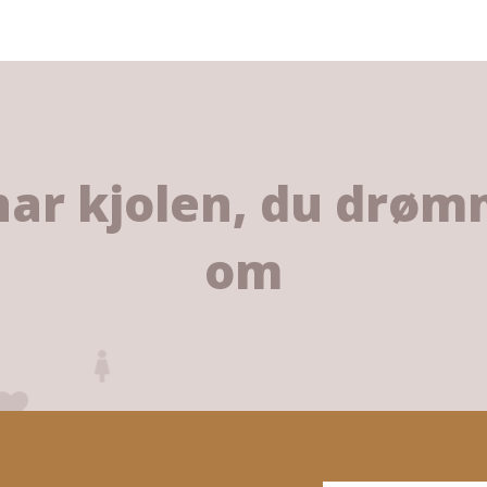
har kjolen, du drø
om