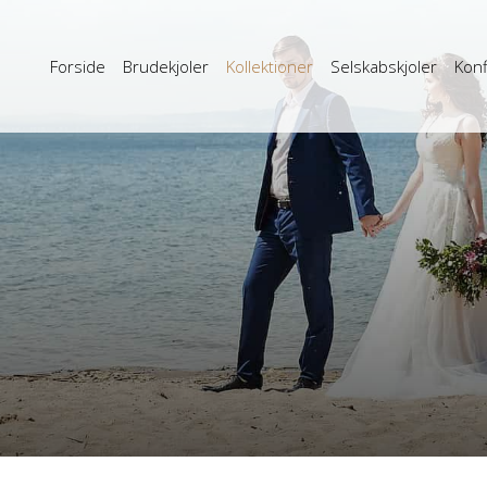
Forside
Brudekjoler
Kollektioner
Selskabskjoler
Konf