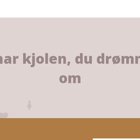
har kjolen, du drø
om