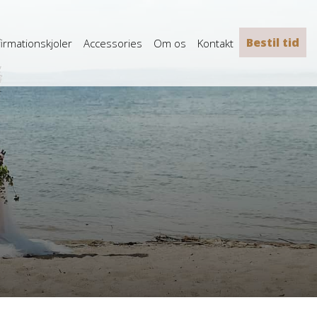
Bestil tid
irmationskjoler
Accessories
Om os
Kontakt