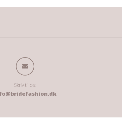
Skriv til os:
fo@bridefashion.dk