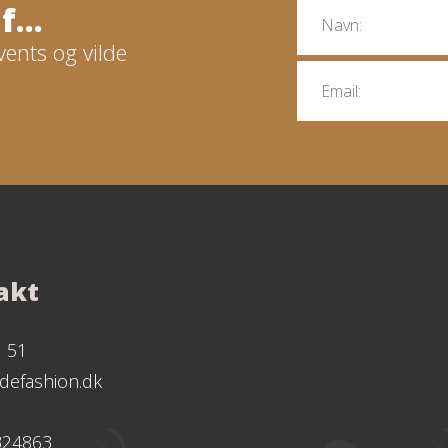
...
vents og vilde
akt
1 51
defashion.dk
324863