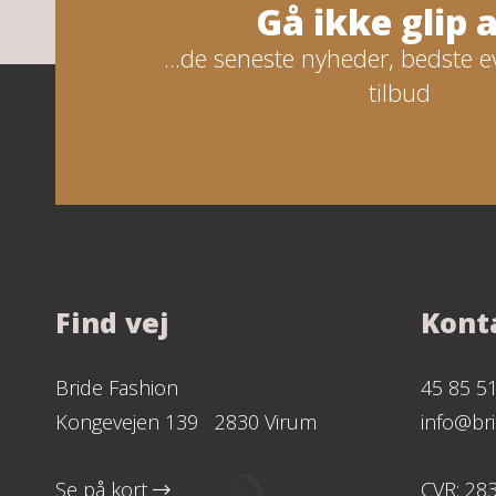
Gå ikke glip af
...de seneste nyheder, bedste e
tilbud
Find vej
Kont
Bride Fashion
45 85 5
Kongevejen 139 2830 Virum
info@bri
Se på kort
CVR: 28