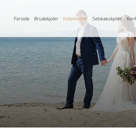
Forside
Brudekjoler
Kollektioner
Selskabskjoler
Konf