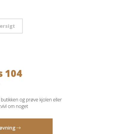
versigt
s 104
butikken og prøve kjolen eller
 tvivl om noget
prøvning