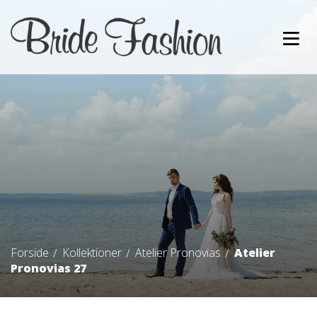
Forside
Kollektioner
Atelier Pronovias
Atelier
Pronovias 27