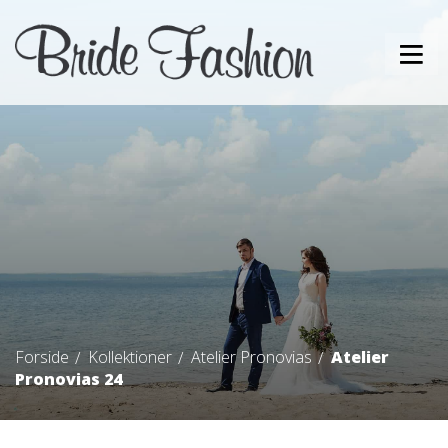
Forside
Kollektioner
Atelier Pronovias
Atelier
Pronovias 24